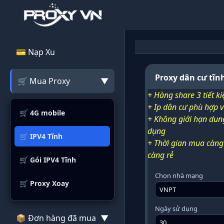
💳 Nạp Xu
Proxy dân cư tĩn
🛒 Mua Proxy
▼
+ Hàng share 3 tiết ki
+ Ip dân cư phù hợp 
🛒 4G mobile
+ Không giới hạn dun
dụng
🛒 IPV4 Tĩnh
+ Thời gian mua càng 
càng rẻ
🛒 Gói IPV4 Tĩnh
Chọn nhà mạng
🛒 Proxy Xoay
Ngày sử dụng
📦 Đơn hàng đã mua
▼