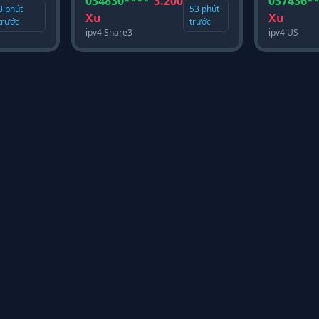
034830****
3.200
037436*
3 phút
53 phút
Xu
Xu
trước
trước
ipv4 Share3
ipv4 US
MST:
2601126096
Địa chỉ:
Số nhà 133, 
🏢
📍
khu 6, xã Phù Ninh, Tỉ
Nam