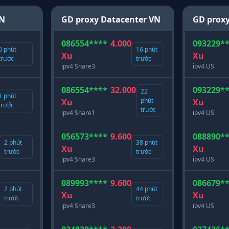
VN
GD proxy Datacenter VN
GD proxy
086554****
4.000
093229*
0 phút
16 phút
Xu
Xu
trước
trước
ipv4 Share3
ipv4 US
086554****
32.000
093229*
22
1 phút
phút
Xu
Xu
trước
trước
ipv4 Share1
ipv4 US
056573****
9.600
088890*
2 phút
38 phút
Xu
Xu
trước
trước
ipv4 Share3
ipv4 US
089993****
9.600
086679*
2 phút
44 phút
Xu
Xu
trước
trước
ipv4 Share3
ipv4 US