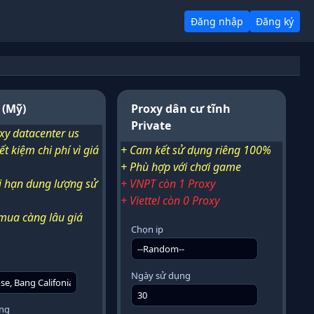
Đăng nhập
Đăng ký
Ngi
 (Mỹ)
Proxy dân cư tĩnh
Private
xy datacenter us
ết kiệm chi phí vì giá
+ Cam kết sử dụng riêng 100%
+ Phù hợp với chơi game
i hạn dung lượng sử
+ VNPT còn 1 Proxy
+ Viettel còn 0 Proxy
 mua càng lâu giá
Chọn ip
Ngày sử dụng
ng