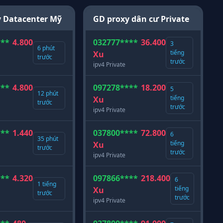
 Datacenter Mỹ
GD proxy dân cư Private
***
4.800
032777****
36.400
3
6 phút
tiếng
Xu
trước
trước
ipv4 Private
***
4.800
097278****
18.200
5
12 phút
tiếng
Xu
trước
trước
ipv4 Private
***
1.440
037800****
72.800
6
35 phút
tiếng
Xu
trước
trước
ipv4 Private
***
4.320
097866****
218.400
6
1 tiếng
tiếng
Xu
trước
trước
ipv4 Private