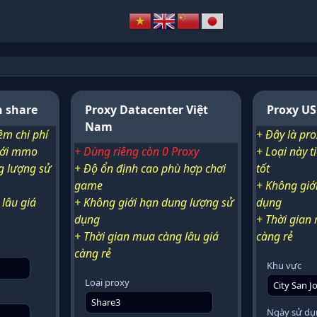
h share
Proxy Datacenter Việt
Proxy US
Nam
ệm chi phí
+ Đây là pro
với mmo
+ Dùng riêng còn 0 Proxy
+ Loại này ti
g lượng sử
+ Độ ổn định cao phù hợp chơi
tốt
game
+ Không giớ
lâu giá
+ Không giới hạn dung lượng sử
dụng
dụng
+ Thời gian
+ Thời gian mua càng lâu giá
càng rẻ
càng rẻ
Khu vực
Loại proxy
Ngày sử dụ