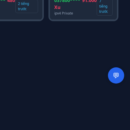
***
480
037800****
91.000
7
2 tiếng
tiếng
Xu
trước
trước
ipv4 Private
đường Lạc Hồng,
Hotline:
0708082666
📞
nh Phú Thọ, Việt