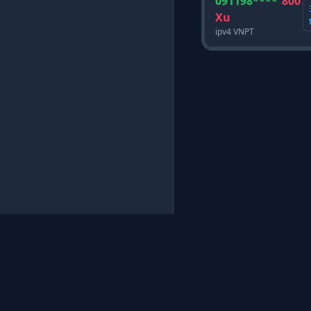
091198****
800
Xu
ipv4 VNPT
CÔNG TY TNHH CÔNG NGHỆ PROXYSV
Cung cấp dịch vụ VPS cài đặt sẵn,
Tư vấn giải pháp mạng máy tính.