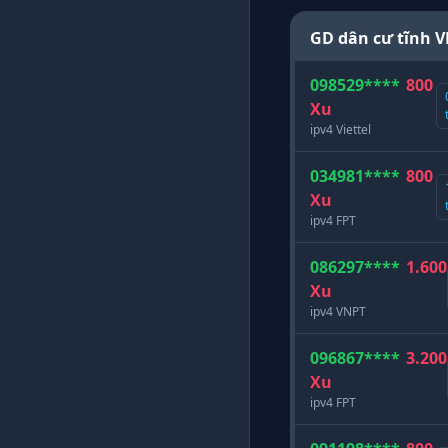
GD dân cư tĩnh 
098529****
800
Xu
ipv4 Viettel
034981****
800
Xu
ipv4 FPT
086297****
1.600
Xu
ipv4 VNPT
096867****
3.200
Xu
ipv4 FPT