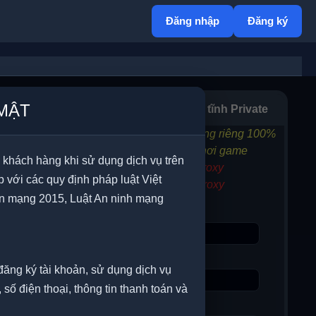
Đăng nhập
Đăng ký
Ngiêm
MẬT
 (Mỹ)
Proxy dân cư tĩnh Private
oxy datacenter us
+ Cam kết sử dụng riêng 100%
ết kiệm chi phí vì giá
+ Phù hợp với chơi game
 khách hàng khi sử dụng dịch vụ trên
+ VNPT còn 0 Proxy
với các quy định pháp luật Việt
i hạn dung lượng sử
+ Viettel còn 0 Proxy
in mạng 2015, Luật An ninh mạng
Chọn ip
 mua càng lâu giá
Ngày sử dụng
đăng ký tài khoản, sử dụng dịch vụ
 số điện thoại, thông tin thanh toán và
Số lượng
ng