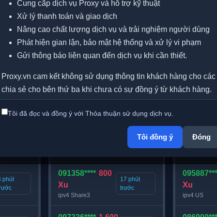
Cung cấp dịch vụ Proxy và hỗ trợ kỹ thuật
Xử lý thanh toán và giao dịch
N
GD proxy Datacenter VN
GD proxy
Nâng cao chất lượng dịch vụ và trải nghiệm người dùng
087624****
2.800
098868***
Phát hiện gian lận, bảo mật hệ thống và xử lý vi phạm
1 phút
0 phút
Xu
Xu
Gửi thông báo liên quan đến dịch vụ khi cần thiết.
trước
trước
ipv4 Private
ipv4 US
Proxy.vn cam kết không sử dụng thông tin khách hàng cho các
087775****
800
098868***
chia sẻ cho bên thứ ba khi chưa có sự đồng ý từ khách hàng.
2 phút
7 phút
Xu
Xu
trước
trước
ipv4 Share3
ipv4 US
Điều 4. Chia sẻ thông tin cá nhân
Tôi đã đọc và đồng ý với Thỏa thuận sử dụng dịch vụ.
Proxy.vn không mua bán, trao đổi hoặc tiết lộ thông tin cá nh
097336****
1.600
033979***
3 phút
16 phút
Tôi đồng ý
Đóng
ngoại trừ các trường hợp:
Xu
Xu
trước
trước
ipv4 Share3
ipv4 US
Có sự đồng ý từ khách hàng
Có yêu cầu hợp pháp từ cơ quan chức năng theo quy định
091358****
800
095887***
3 phút
17 phút
Xu
Xu
Cần thiết để bảo vệ quyền lợi hợp pháp của Proxy.vn ho
trước
trước
ipv4 Share3
ipv4 US
Phục vụ việc điều tra, xử lý hành vi vi phạm pháp luật hoặ