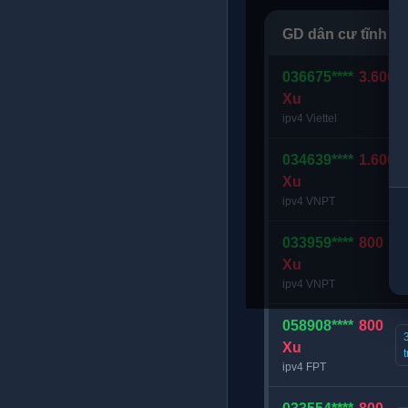
GD dân cư tĩnh V
036675****
3.600
Xu
ipv4 Viettel
034639****
1.600
Xu
ipv4 VNPT
033959****
800
Xu
ipv4 VNPT
058908****
800
Xu
ipv4 FPT