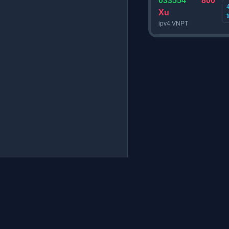
033554****
800
Xu
ipv4 VNPT
CÔNG TY TNHH CÔNG NGHỆ PROXYSV
Cung cấp dịch vụ VPS cài đặt sẵn,
Tư vấn giải pháp mạng máy tính.