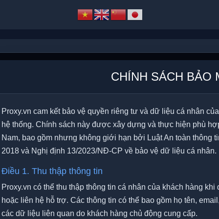
CHÍNH SÁCH BẢO 
 share
Proxy Datacenter Việt
Proxy US
Nam
iệm chi phí
+ Đây là pr
 với mmo
+ Dùng riêng còn 3 Proxy
+ Loại này ti
Proxy.vn cam kết bảo vệ quyền riêng tư và dữ liệu cá nhân của
ng lượng sử
+ Độ ổn định cao phù hợp chơi
tốt
hệ thống. Chính sách này được xây dựng và thực hiện phù hợp 
game
+ Không giớ
Nam, bao gồm nhưng không giới hạn bởi Luật An toàn thông t
 lâu giá
+ Không giới hạn dung lượng sử
dụng
2018 và Nghị định 13/2023/NĐ-CP về bảo vệ dữ liệu cá nhân.
dụng
+ Thời gian
+ Thời gian mua càng lâu giá
càng rẻ
Điều 1. Thu thập thông tin
càng rẻ
Khu vực
Proxy.vn có thể thu thập thông tin cá nhân của khách hàng khi 
Loại proxy
hoặc liên hệ hỗ trợ. Các thông tin có thể bao gồm họ tên, email,
các dữ liệu liên quan do khách hàng chủ động cung cấp.
Ngày sử dụ