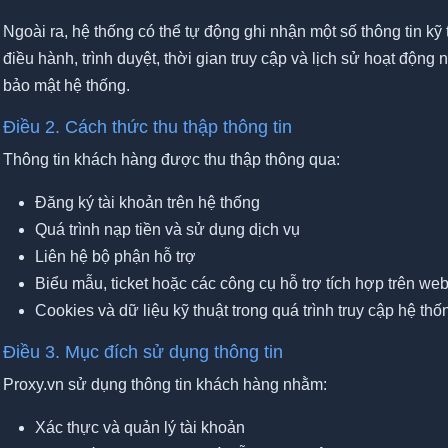
Ngày sử dụng
Ngoài ra, hệ thống có thể tự động ghi nhận một số thông tin kỹ th
điều hành, trình duyệt, thời gian truy cập và lịch sử hoạt độn
Số lượng
Số lượng
bảo mật hệ thống.
Điều 2. Cách thức thu thập thông tin
Type
Type
Thông tin khách hàng được thu thập thông qua:
User
Đăng ký tài khoản trên hệ thống
User
Quá trình nạp tiền và sử dụng dịch vụ
Liên hệ bộ phận hỗ trợ
Password
Password
Biểu mẫu, ticket hoặc các công cụ hỗ trợ tích hợp trên web
Cookies và dữ liệu kỹ thuật trong quá trình truy cập hệ thố
9.600 Xu
Điều 3. Mục đích sử dụng thông tin
Proxy.vn sử dụng thông tin khách hàng nhằm:
Mua ngay
Xác thực và quản lý tài khoản