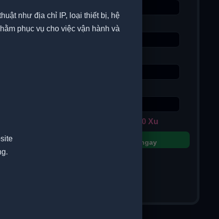
uật như địa chỉ IP, loại thiết bị, hệ
Type
g nhằm phục vụ cho việc vận hành và
User
Password
78.000 Xu
site
Mua ngay
ng.
4.800 Xu
Mua ngay