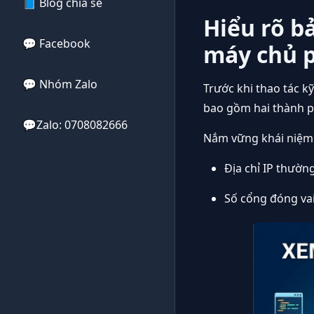
🧩 Proxy Tĩnh
📘 Blog chia sẻ
📝 Proxy bị đổi
Hiểu rõ bả
🧩 Proxy Xoay
💬 Facebook
máy chủ 
💬 Nhóm Zalo
Trước khi thao tác k
bao gồm hai thành ph
💬Zalo: 0708082666
Nắm vững khái niệm n
Địa chỉ IP thườn
Số cổng đóng vai