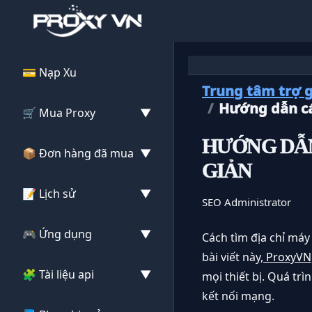
💳 Nạp Xu
Trung tâm trợ 
Hướng dẫn cá
🛒 Mua Proxy
▼
HƯỚNG DẪN
🛒 4G mobile
📦 Đơn hàng đã mua
▼
GIẢN
🛒 IPV4 Tĩnh
📦 4G mobile
📝 Lịch sử
▼
SEO Administrator
🛒 Gói IPV4 Tĩnh
📦 IPV4 Tĩnh
📝 Lịch sử nạp
🎮 Ứng dụng
▼
Cách tìm địa chỉ máy
🛒 Proxy Xoay
bài viết này,
ProxyVN
📦 Gói IPV4 Tĩnh
📝 Lịch sử tiêu
📥 Tải ứng dụng
🧩 Tài liệu api
▼
mọi thiết bị. Quá tr
📦 Proxy Xoay
kết nối mạng.
📝 Proxy hết hạn
🔎 Check proxy