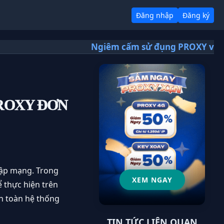
Đăng nhập
Đăng ký
Ngiêm cấm sử đụng PROXY và VPS vào mục đích trái
PROXY ĐƠN
 lập mạng. Trong
XEM NGAY
 thực hiện trên
àn toàn hệ thống
TIN TỨC LIÊN QUAN