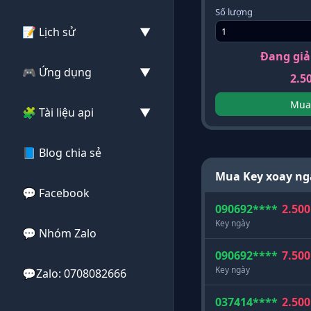
Số lượng
📦 4G mobile
📝 Lịch sử
▼
Đang giả
📦 IPV4 Tĩnh
📝 Lịch sử nạp
🎮 Ứng dụng
▼
2.5
📦 Gói IPV4 Tĩnh
📝 Lịch sử tiêu
Mua
📥 Tải ứng dụng
🧩 Tài liệu api
▼
📦 Proxy Xoay
📝 Proxy hết hạn
🔎 Check proxy
🧩 Proxy Tĩnh
📘 Blog chia sẻ
📝 Proxy bị đổi
Mua Key xoay ng
🧩 Proxy Xoay
💬 Facebook
090692****
2.500
Key ngày
💬 Nhóm Zalo
090692****
7.500
Key ngày
💬Zalo: 0708082666
037414****
2.500