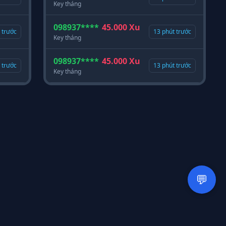
Key tháng
098937****
45.000 Xu
g trước
13 phút trước
Key tháng
098937****
45.000 Xu
g trước
13 phút trước
Key tháng
đường Lạc Hồng,
Hotline:
0708082666
📞