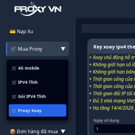
💳 Nạp Xu
Key xoay ipv4 the
🛒 Mua Proxy
▼
+ Xoay chủ động hỗ tr
+ Không giới hạn số l
🛒 4G mobile
+ Không giới hạn băn
+ Thời gian sống của i
🛒 IPV4 Tĩnh
+ Thời gian sống của i
+ Thời gian đổi IP tối 
🛒 Gói IPV4 Tĩnh
+ Đủ 3 nhà mạng Viett
+ Hạ tầng 14/4/2026 
🛒 Proxy Xoay
Ngày sử dụng
📦 Đơn hàng đã mua
▼