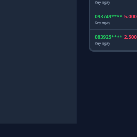
Key ngày
093749****
5.000
Key ngày
083925****
2.500
Key ngày
CÔNG TY TNHH CÔNG NGHỆ PROXYSV