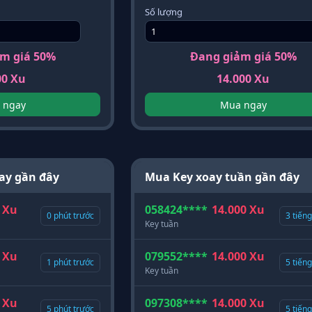
Số lượng
m giá 50%
Đang giảm giá 50%
00 Xu
14.000 Xu
 ngay
Mua ngay
ay gần đây
Mua Key xoay tuần gần đây
 Xu
058424****
14.000 Xu
0 phút trước
3 tiến
Key tuần
 Xu
079552****
14.000 Xu
1 phút trước
5 tiến
Key tuần
 Xu
097308****
14.000 Xu
5 phút trước
5 tiến