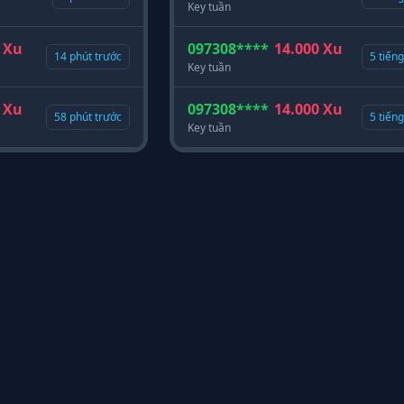
Key tuần
 Xu
097308****
14.000 Xu
14 phút trước
5 tiến
Key tuần
 Xu
097308****
14.000 Xu
58 phút trước
5 tiến
Key tuần
MST:
2601126096
Địa chỉ:
Số nhà 133, 
🏢
📍